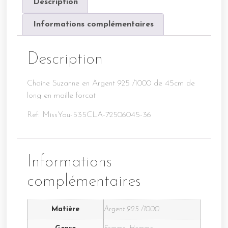
Description
Informations complémentaires
Description
Chaine Suzanne en Argent 925 /1000 de 45cm de
long en maille forcat
Ref: MissYou-535CLA-72506045-36
Informations
complémentaires
Matière
Argent 925 /1000