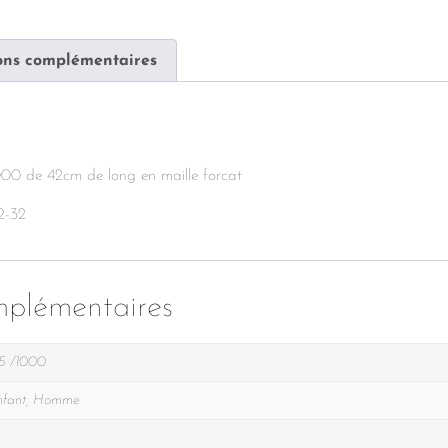
ons complémentaires
000 de 42cm de long en maille forcat
2-32
mplémentaires
5 /1000
nfant, Homme