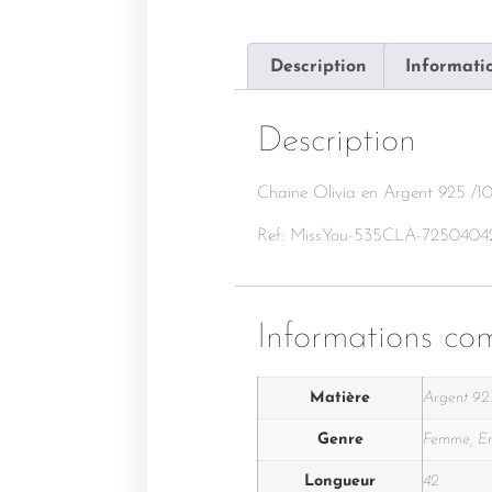
Description
Informati
Description
Chaine Olivia en Argent 925 /1
Ref: MissYou-535CLA-7250404
Informations co
Matière
Argent 92
Genre
Femme, E
Longueur
42