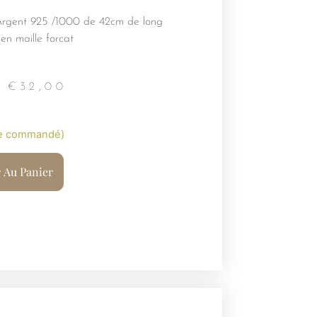
Argent 925 /1000 de 42cm de long
en maille forcat
€
32,00
re commandé)
r Au Panier