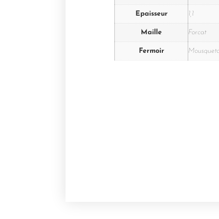
Epaisseur
1,1
Maille
Forcat
Fermoir
Mousquet