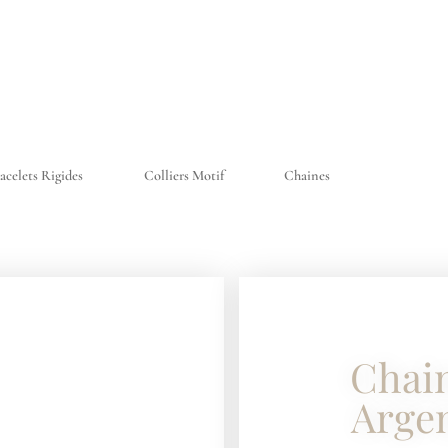
acelets Rigides
Colliers Motif
Chaines
Chain
Argen