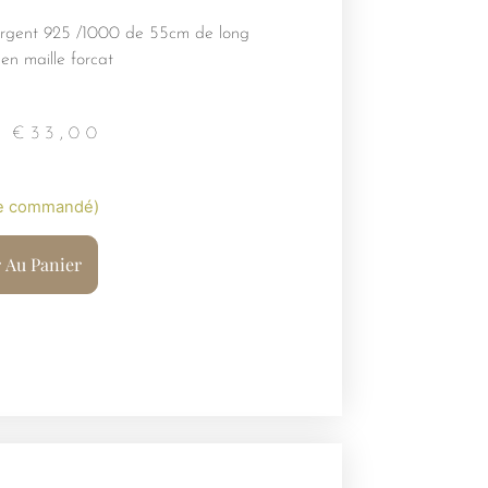
rgent 925 /1000 de 55cm de long
en maille forcat
€
33,00
re commandé)
r Au Panier