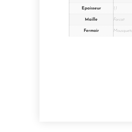
Epaisseur
1,1
Maille
Forcat
Fermoir
Mousquet