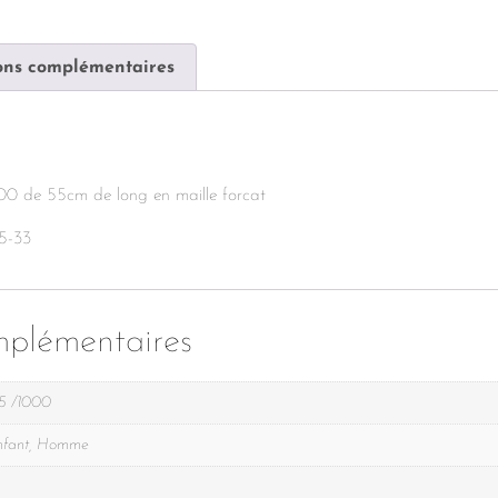
ons complémentaires
0 de 55cm de long en maille forcat
5-33
mplémentaires
5 /1000
nfant, Homme