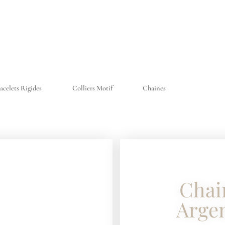
acelets Rigides
Colliers Motif
Chaines
Chai
Argen