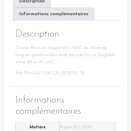
Description
Informations complémentaires
Description
Chaine Alicia en Argent 925 /1000 de 45cm de
long en grand maillon oval torsadé forcat (réglable
entre 40 et 45 cm)
Ref: MissYou-534CLA-72178745-74
Informations
complémentaires
Matière
Argent 925 /1000