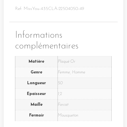
Ref: MissYou-435CLA-22504050-49
Informations
complémentaires
Matière
Plaqué Or
Genre
Femme, Homme
Longueur
50
Epaisseur
1,2
Maille
Forcat
Fermoir
Mousqueton